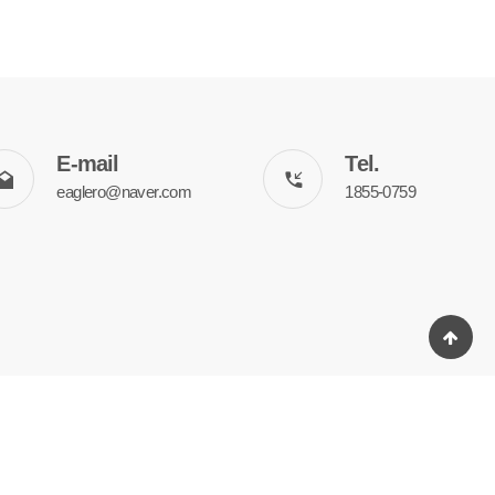
E-mail
Tel.
eaglero@naver.com
1855-0759